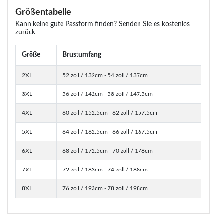
Größentabelle
Kann keine gute Passform finden? Senden Sie es kostenlos
zurück
Größe
Brustumfang
2XL
52 zoll / 132cm - 54 zoll / 137cm
3XL
56 zoll / 142cm - 58 zoll / 147.5cm
4XL
60 zoll / 152.5cm - 62 zoll / 157.5cm
5XL
64 zoll / 162.5cm - 66 zoll / 167.5cm
6XL
68 zoll / 172.5cm - 70 zoll / 178cm
7XL
72 zoll / 183cm - 74 zoll / 188cm
8XL
76 zoll / 193cm - 78 zoll / 198cm