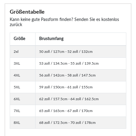
Größentabelle
Kann keine gute Passform finden? Senden Sie es kostenlos
zurück
Größe
Brustumfang
2xl
50 zoll / 127cm - 52 zoll / 132cm
3XL
53 zoll / 134.5cm - 55 zoll / 139.5cm
4XL
56 zoll / 142cm - 58 zoll / 147.5cm
5XL
59 zoll / 150cm - 61 zoll / 155cm
6XL
62 zoll / 157.5cm - 64 zoll / 162.5cm
7XL
65 zoll / 165cm - 67 zoll / 170cm
8XL
68 zoll / 172.5cm - 70 zoll / 178cm