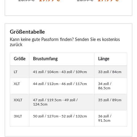
Größentabelle
Kann keine gute Passform finden? Senden Sie es kostenlos
zurück
Größe
Brustumfang
Länge
LT
41 zoll / 104cm - 43 zoll / 109cm
33 zoll / 84cm
XLT
44 zoll / 112cm - 46 zoll / 117cm
34 zoll /
86.5cm
XXLT
47 zoll / 119.5cm - 49 zoll /
35 zoll / 89cm
124.5cm
3XLT
50 zoll / 127cm - 52 zoll / 132cm
36 zoll /
91.5cm