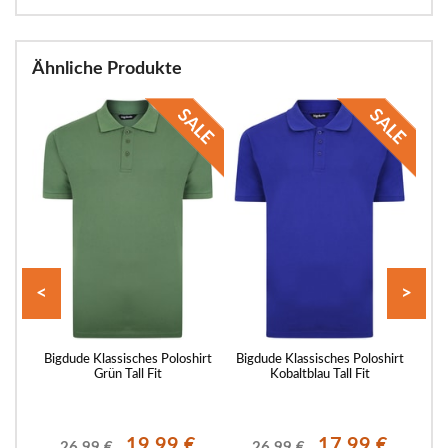
Ähnliche Produkte
<
>
ohemd
Bigdude Klassisches Poloshirt
Bigdude Klassisches Poloshirt
Bi
Grün Tall Fit
Kobaltblau Tall Fit
€
19.99 €
17.99 €
26.99 €
26.99 €