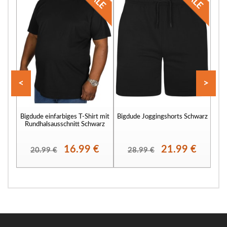
<
>
Bigdude einfarbiges T-Shirt mit
Bigdude Joggingshorts Schwarz
Bigd
Rundhalsausschnitt Schwarz
16.99 €
21.99 €
20.99 €
28.99 €