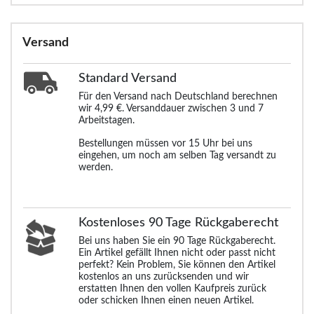
Versand
Standard
Versand
Für den Versand nach Deutschland berechnen
wir 4,99 €. Versanddauer zwischen 3 und 7
Arbeitstagen.
Bestellungen müssen vor 15 Uhr bei uns
eingehen, um noch am selben Tag versandt zu
werden.
Kostenloses 90 Tage Rückgaberecht
Bei uns haben Sie ein 90 Tage Rückgaberecht.
Ein Artikel gefällt Ihnen nicht oder passt nicht
perfekt? Kein Problem, Sie können den Artikel
kostenlos an uns zurücksenden und wir
erstatten Ihnen den vollen Kaufpreis zurück
oder schicken Ihnen einen neuen Artikel.