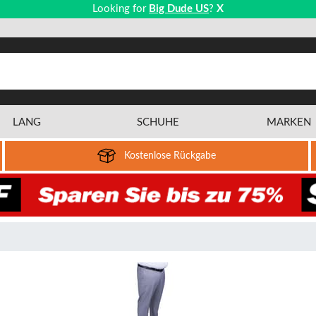
Looking for
Big Dude US
?
X
LANG
SCHUHE
MARKEN
Kostenlose Rückgabe