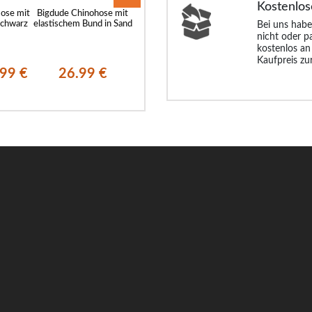
Kostenlos
Hose mit
Bigdude Chinohose mit
Bigdude – Formelle Hose
Bigdude elastis
Schwarz
elastischem Bund in Sand
mit elastischem Bund,
Cargohose Marin
Bei uns habe
Marineblau
nicht oder p
kostenlos an
Kaufpreis zu
.99 €
26.99 €
25.99 €
21.
38.99 €
42.99 €