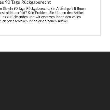
es 90 Tage Rückgaberecht
che
Bigdude 4-Wege-
Tooting & Brow
Bigdude Stretch C
eblau
Stretch-Cargohose
Anzughose Pierlo
Hose Khaki
n Sie ein 90 Tage Rückgaberecht. Ein Artikel gefällt Ihnen
Schwarz
Schwarz
asst nicht perfekt? Kein Problem, Sie können den Artikel
 uns zurücksenden und wir erstatten Ihnen den vollen
rück oder schicken Ihnen einen neuen Artikel.
99 €
28.99 €
38.99 €
32.9
38.99 €
83.99 €
51.99 €