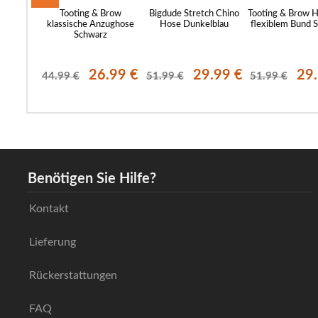
 Day Hose
Tooting & Brow
Bigdude Stretch Chino
Tooting & Brow 
em Bund
klassische Anzughose
Hose Dunkelblau
flexiblem Bund 
au
Schwarz
.99 €
26.99 €
29.99 €
29
44.99 €
51.99 €
51.99 €
Benötigen Sie Hilfe?
Kontakt
Lieferung
Rückerstattungen
FAQ