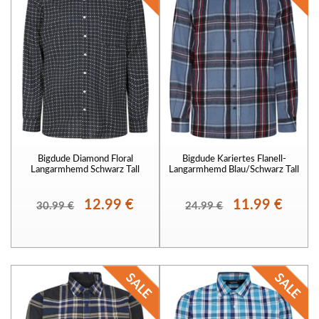
Bigdude Diamond Floral
Bigdude Kariertes Flanell-
Langarmhemd Schwarz Tall
Langarmhemd Blau/Schwarz Tall
12.99 €
11.99 €
30.99 €
24.99 €