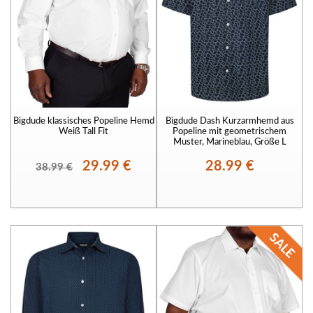
Bigdude klassisches Popeline Hemd
Bigdude Dash Kurzarmhemd aus
Weiß Tall Fit
Popeline mit geometrischem
Muster, Marineblau, Größe L
29.99 €
28.99 €
38.99 €