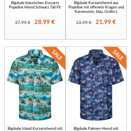
Bigdude klassisches Kurzarm
Bigdude Kurzarmhemd aus
Popeline Hemd Schwarz Tall Fit
Popeline mit offenem Kragen und
Karomuster, blau, Größe L
28.99 €
21.99 €
37.99 €
23.99 €
Bigdude Island Kurzarmhemd mit
Bigdude Palmen-Hemd mit