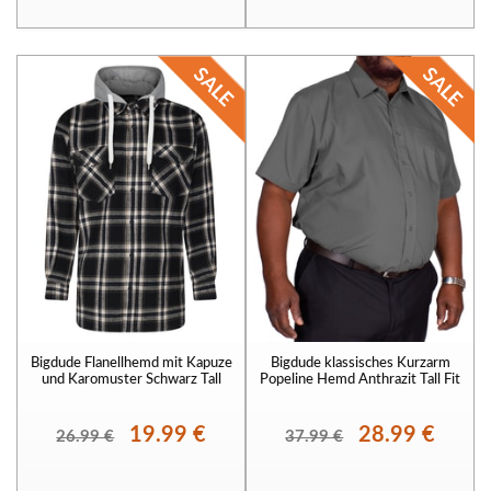
Bigdude Flanellhemd mit Kapuze
Bigdude klassisches Kurzarm
und Karomuster Schwarz Tall
Popeline Hemd Anthrazit Tall Fit
19.99 €
28.99 €
26.99 €
37.99 €