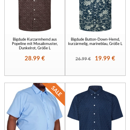
Bigdude Kurzarmhemd aus
Bigdude Button-Down-Hemd,
Popeline mit Mosaikmuster,
kurzärmelig, marineblau, Größe L
Dunkelrot, Größe L
28.99 €
19.99 €
26.99 €