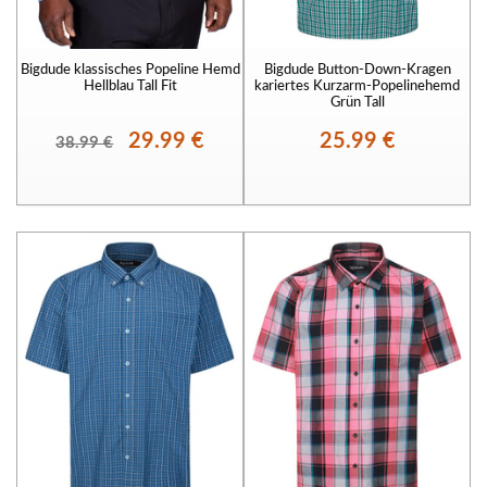
Bigdude klassisches Popeline Hemd
Bigdude Button-Down-Kragen
Hellblau Tall Fit
kariertes Kurzarm-Popelinehemd
Grün Tall
29.99 €
25.99 €
38.99 €