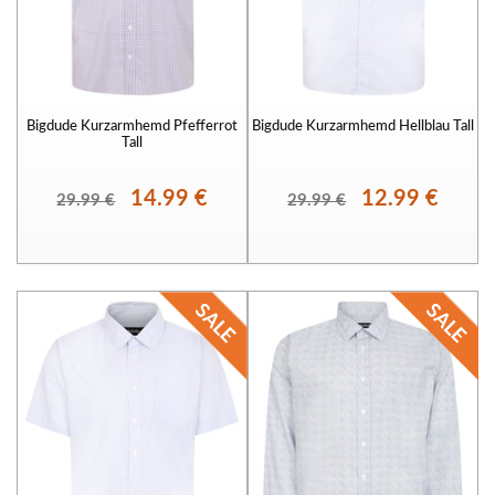
Bigdude Kurzarmhemd Pfefferrot
Bigdude Kurzarmhemd Hellblau Tall
Tall
14.99 €
12.99 €
29.99 €
29.99 €