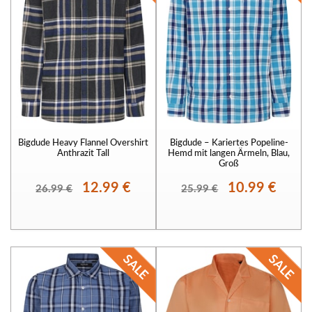
Bigdude Heavy Flannel Overshirt
Bigdude – Kariertes Popeline-
Anthrazit Tall
Hemd mit langen Ärmeln, Blau,
Groß
12.99 €
10.99 €
26.99 €
25.99 €