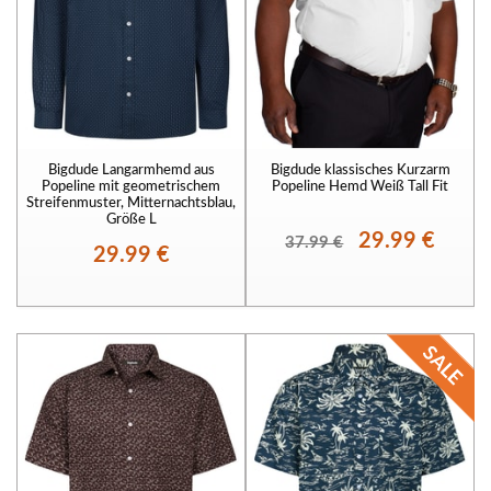
Bigdude Langarmhemd aus
Bigdude klassisches Kurzarm
Popeline mit geometrischem
Popeline Hemd Weiß Tall Fit
Streifenmuster, Mitternachtsblau,
Größe L
29.99 €
37.99 €
29.99 €