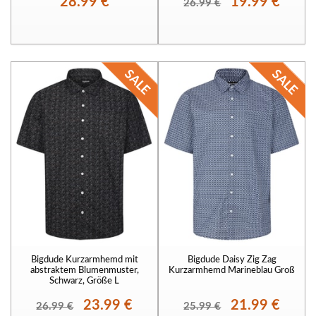
28.99 €
19.99 €
26.99 €
Bigdude Kurzarmhemd mit
Bigdude Daisy Zig Zag
abstraktem Blumenmuster,
Kurzarmhemd Marineblau Groß
Schwarz, Größe L
23.99 €
21.99 €
26.99 €
25.99 €