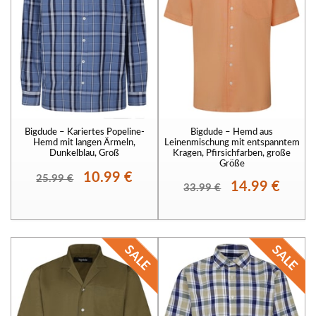
Bigdude – Kariertes Popeline-
Bigdude – Hemd aus
Hemd mit langen Ärmeln,
Leinenmischung mit entspanntem
Dunkelblau, Groß
Kragen, Pfirsichfarben, große
Größe
10.99 €
25.99 €
14.99 €
33.99 €