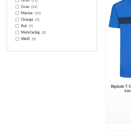
Grün
(11)
Grau
(12)
Marine
(19)
Orange
(1)
Rot
(7)
Mehrfarbig
(2)
Weiß
(5)
Bigdude T-Sh
kön