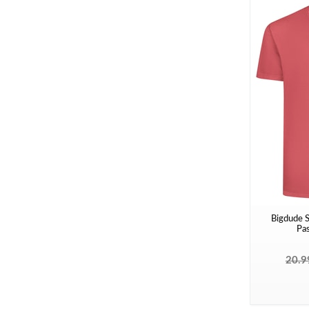
Bigdude S
Pas
20.9