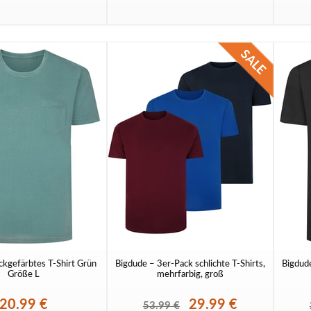
ckgefärbtes T-Shirt Grün
Bigdude – 3er-Pack schlichte T-Shirts,
Bigdude
Größe L
mehrfarbig, groß
20.99 €
29.99 €
53.99 €