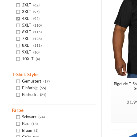
2XLT
(62)
3XLT
(95)
4XLT
(95)
5XLT
(110)
6XLT
(115)
7XLT
(128)
8XLT
(111)
9XLT
(10)
10XLT
(4)
T-Shirt Style
Gemustert
(17)
Bigdude T-Shi
Einfarbig
(55)
S
Bedruckt
(21)
21.9
Farbe
Schwarz
(24)
Blau
(13)
Braun
(1)