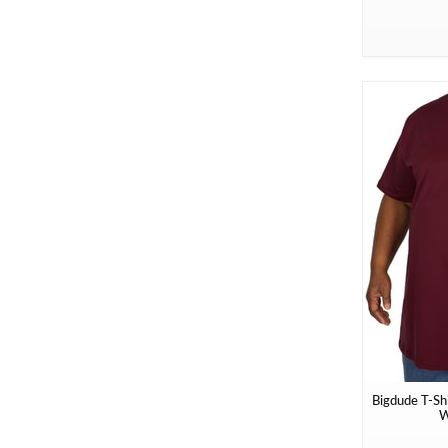
Bigdude T-Shi
W