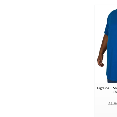
Bigdude T-Shi
Kön
21.9