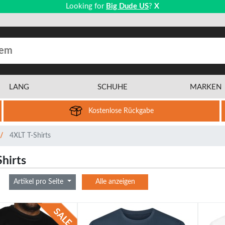
Looking for
Big Dude US
?
X
LANG
SCHUHE
MARKEN
Kostenlose Rückgabe
4XLT T-Shirts
hirts
Artikel pro Seite
Alle anzeigen