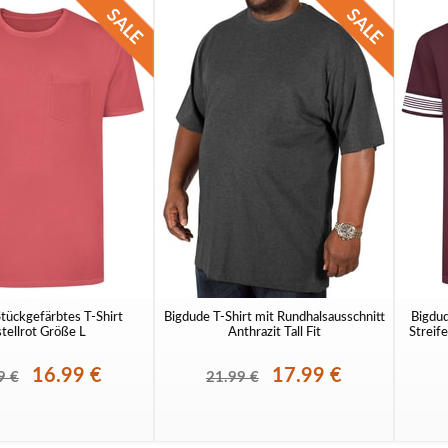
tückgefärbtes T-Shirt
Bigdude T-Shirt mit Rundhalsausschnitt
Bigdud
tellrot Größe L
Anthrazit Tall Fit
Streif
16.99 €
17.99 €
9 €
21.99 €