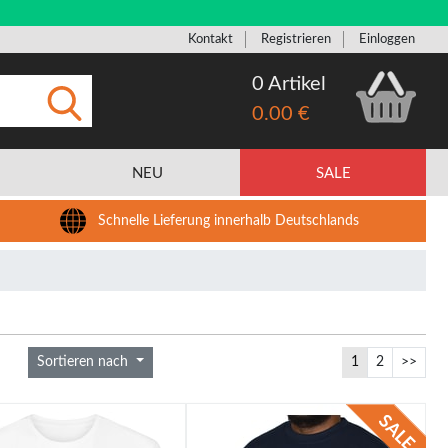
Kontakt
Registrieren
Einloggen
0 Artikel
0.00 €
Eingeben
NEU
SALE
Schnelle Lieferung innerhalb Deutschlands
Sortieren nach
1
2
>>