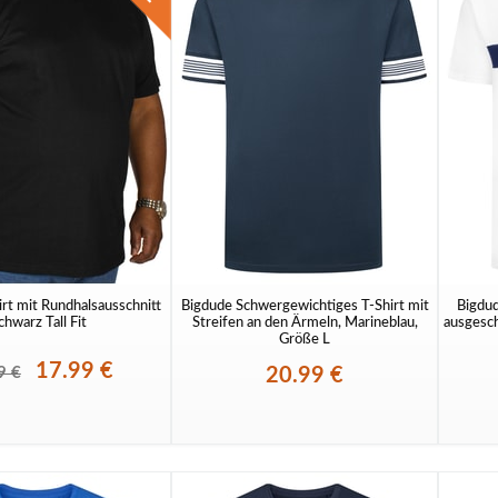
rt mit Rundhalsausschnitt
Bigdude Schwergewichtiges T-Shirt mit
Bigdud
chwarz Tall Fit
Streifen an den Ärmeln, Marineblau,
ausgesch
Größe L
17.99 €
20.99 €
9 €