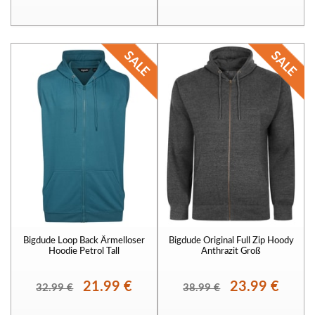
Bigdude Loop Back Ärmelloser
Bigdude Original Full Zip Hoody
Hoodie Petrol Tall
Anthrazit Groß
21.99 €
23.99 €
32.99 €
38.99 €