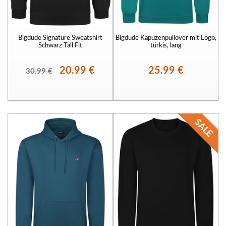
Bigdude Signature Sweatshirt
Bigdude Kapuzenpullover mit Logo,
Schwarz Tall Fit
türkis, lang
20.99 €
25.99 €
30.99 €