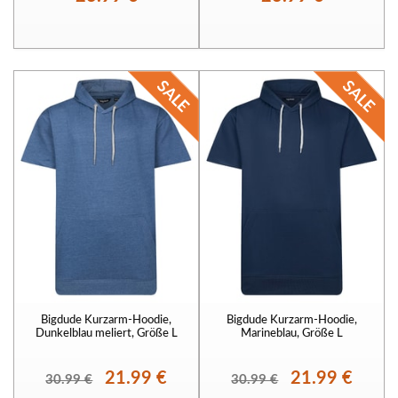
Bigdude Kurzarm-Hoodie,
Bigdude Kurzarm-Hoodie,
Dunkelblau meliert, Größe L
Marineblau, Größe L
21.99 €
21.99 €
30.99 €
30.99 €