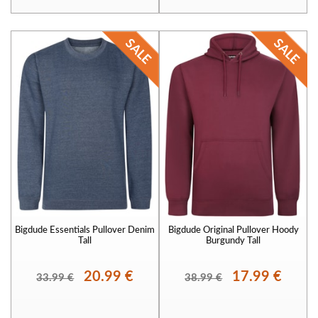
Bigdude Essentials Pullover Denim
Bigdude Original Pullover Hoody
Tall
Burgundy Tall
20.99 €
17.99 €
33.99 €
38.99 €