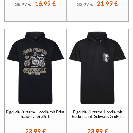
16.99 €
21.99 €
38.99 €
32.99 €
Bigdude Kurzarm-Hoodie mit Print,
Bigdude Kurzarm-Hoodie mit
Schwarz, Größe L
Rückenprint, Schwarz, Größe L
23.99 €
23.99 €