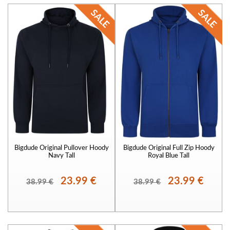
Bigdude Original Pullover Hoody
Bigdude Original Full Zip Hoody
Navy Tall
Royal Blue Tall
23.99 €
23.99 €
38.99 €
38.99 €