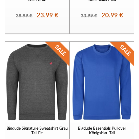
23.99 €
20.99 €
38.99 €
33.99 €
Bigdude Signature Sweatshirt Grau
Bigdude Essentials Pullover
Tall Fit
Königsblau Tall