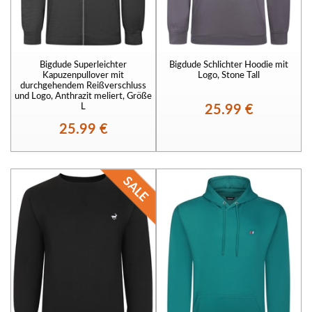
Bigdude Superleichter
Bigdude Schlichter Hoodie mit
Kapuzenpullover mit
Logo, Stone Tall
durchgehendem Reißverschluss
und Logo, Anthrazit meliert, Größe
L
25.99 €
25.99 €