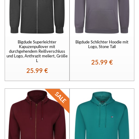
Bigdude Superleichter
Bigdude Schlichter Hoodie mit
Kapuzenpullover mit
Logo, Stone Tall
durchgehendem Reißverschluss
und Logo, Anthrazit meliert, Größe
L
25.99 €
25.99 €