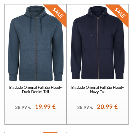
Bigdude Original Full Zip Hoody
Bigdude Original Full Zip Hoody
Dark Denim Tall
Navy Tall
19.99 €
20.99 €
38.99 €
38.99 €