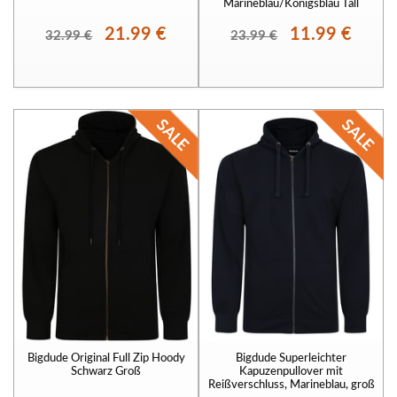
Marineblau/Königsblau Tall
21.99 €
11.99 €
32.99 €
23.99 €
Bigdude Original Full Zip Hoody
Bigdude Superleichter
Schwarz Groß
Kapuzenpullover mit
Reißverschluss, Marineblau, groß