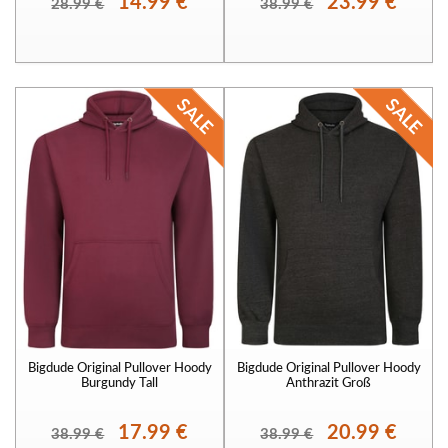
14.99 €
23.99 €
28.99 €
38.99 €
Bigdude Original Pullover Hoody
Bigdude Original Pullover Hoody
Burgundy Tall
Anthrazit Groß
17.99 €
20.99 €
38.99 €
38.99 €