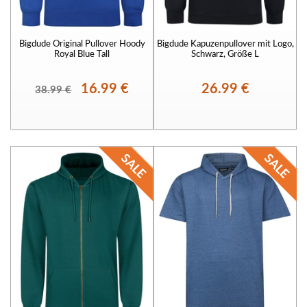
Bigdude Original Pullover Hoody
Bigdude Kapuzenpullover mit Logo,
Royal Blue Tall
Schwarz, Größe L
16.99 €
26.99 €
38.99 €