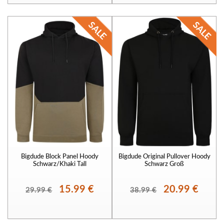
Bigdude Block Panel Hoody
Bigdude Original Pullover Hoody
Schwarz/Khaki Tall
Schwarz Groß
15.99 €
20.99 €
29.99 €
38.99 €