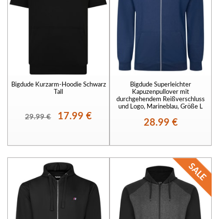
Bigdude Kurzarm-Hoodie Schwarz
Bigdude Superleichter
Tall
Kapuzenpullover mit
durchgehendem Reißverschluss
und Logo, Marineblau, Größe L
17.99 €
29.99 €
28.99 €