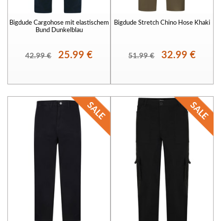
Bigdude Cargohose mit elastischem
Bigdude Stretch Chino Hose Khaki
Bund Dunkelblau
25.99 €
32.99 €
42.99 €
51.99 €