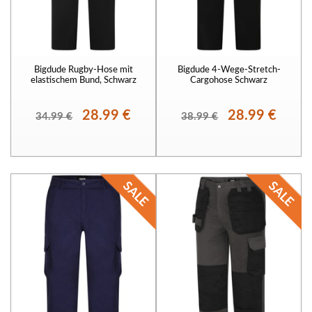
Bigdude Rugby-Hose mit
Bigdude 4-Wege-Stretch-
elastischem Bund, Schwarz
Cargohose Schwarz
28.99 €
28.99 €
34.99 €
38.99 €