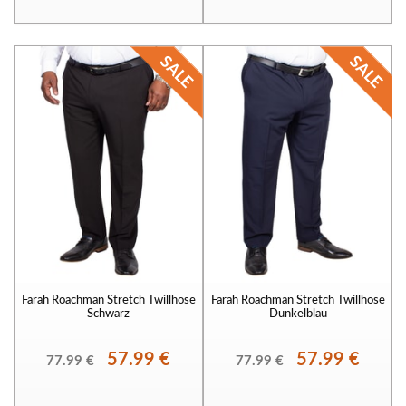
Farah Roachman Stretch Twillhose
Farah Roachman Stretch Twillhose
Schwarz
Dunkelblau
57.99 €
57.99 €
77.99 €
77.99 €