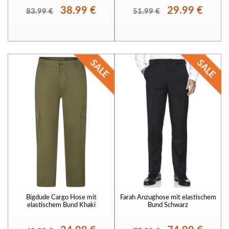
38.99 €
29.99 €
83.99 €
51.99 €
Bigdude Cargo Hose mit
Farah Anzughose mit elastischem
elastischem Bund Khaki
Bund Schwarz