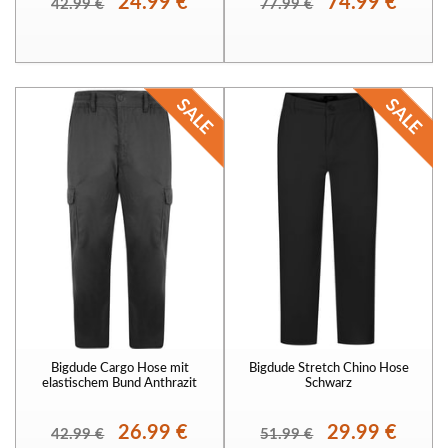
24.99 €
74.99 €
42.99 €
77.99 €
Bigdude Cargo Hose mit
Bigdude Stretch Chino Hose
elastischem Bund Anthrazit
Schwarz
26.99 €
29.99 €
42.99 €
51.99 €