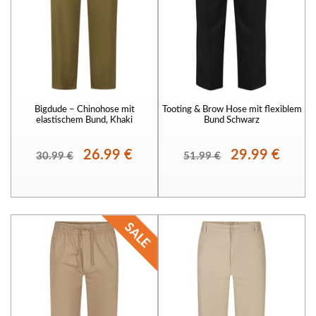
Bigdude – Chinohose mit
Tooting & Brow Hose mit flexiblem
elastischem Bund, Khaki
Bund Schwarz
26.99 €
29.99 €
30.99 €
51.99 €