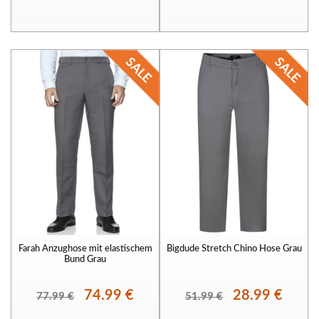
Farah Anzughose mit elastischem
Bigdude Stretch Chino Hose Grau
Bund Grau
74.99 €
28.99 €
77.99 €
51.99 €