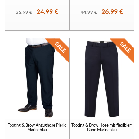
24.99 €
26.99 €
35.99 €
44.99 €
Tooting & Brow Anzughose Pierlo
Tooting & Brow Hose mit flexiblem
Marineblau
Bund Marineblau