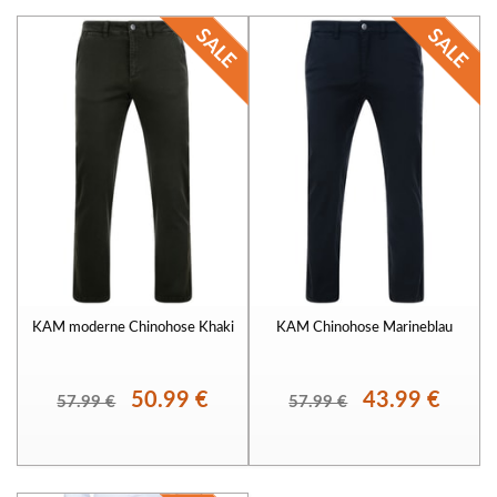
KAM moderne Chinohose Khaki
KAM Chinohose Marineblau
50.99 €
43.99 €
57.99 €
57.99 €