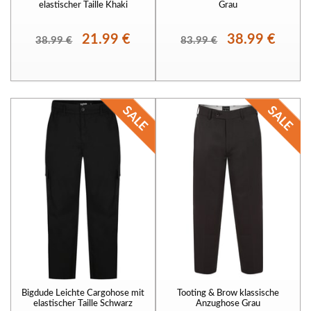
elastischer Taille Khaki
Grau
21.99 €
38.99 €
38.99 €
83.99 €
Bigdude Leichte Cargohose mit
Tooting & Brow klassische
elastischer Taille Schwarz
Anzughose Grau