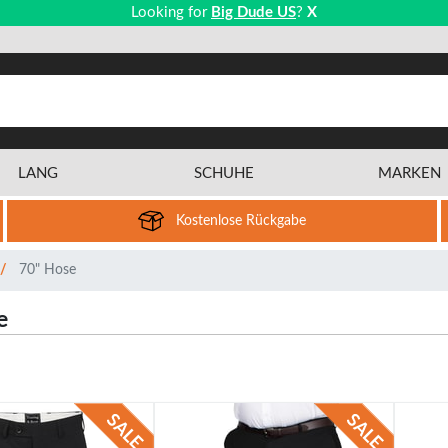
Looking for
Big Dude US
?
X
LANG
SCHUHE
MARKEN
Kostenlose Rückgabe
70" Hose
e