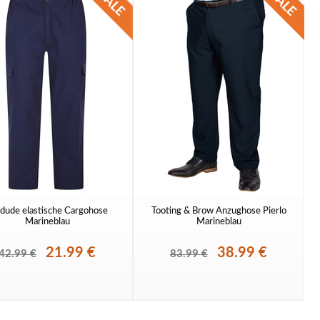
dude elastische Cargohose
Tooting & Brow Anzughose Pierlo
Marineblau
Marineblau
21.99 €
38.99 €
42.99 €
83.99 €