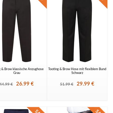
g & Brow klassische Anzughose
Tooting & Brow Hose mit flexiblem Bund
Grau
Schwarz
26.99 €
29.99 €
44.99 €
51.99 €