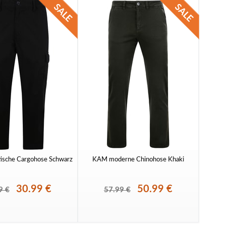
tische Cargohose Schwarz
KAM moderne Chinohose Khaki
30.99 €
50.99 €
9 €
57.99 €