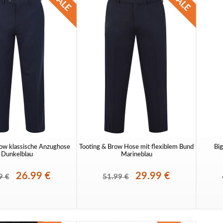
row klassische Anzughose
Tooting & Brow Hose mit flexiblem Bund
Big
Dunkelblau
Marineblau
26.99 €
29.99 €
9 €
51.99 €