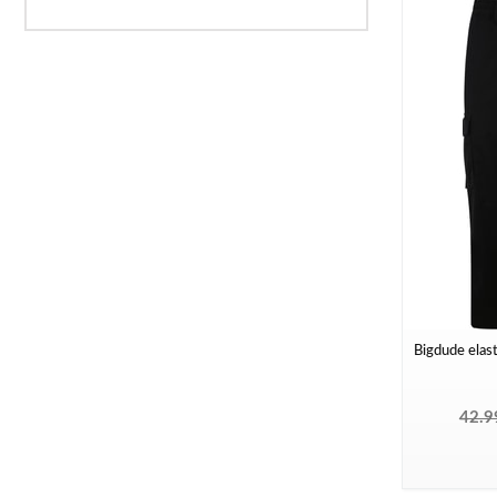
Bigdude elas
42.9