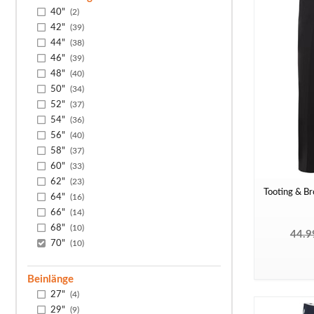
40"
(2)
42"
(39)
44"
(38)
46"
(39)
48"
(40)
50"
(34)
52"
(37)
54"
(36)
56"
(40)
58"
(37)
60"
(33)
62"
(23)
Tooting & B
64"
(16)
66"
(14)
68"
(10)
44.9
70"
(10)
Beinlänge
27"
(4)
29"
(9)