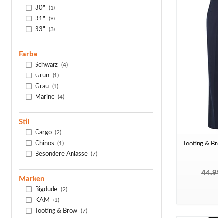
30"
(1)
31"
(9)
33"
(3)
Farbe
Schwarz
(4)
Grün
(1)
Grau
(1)
Marine
(4)
Stil
Cargo
(2)
Chinos
(1)
Tooting & B
Besondere Anlässe
(7)
44.9
Marken
Bigdude
(2)
KAM
(1)
Tooting & Brow
(7)