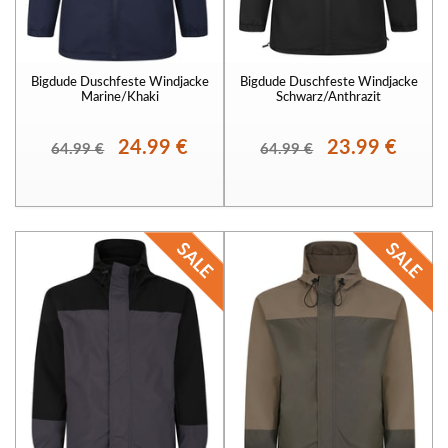
Bigdude Duschfeste Windjacke
Bigdude Duschfeste Windjacke
Marine/Khaki
Schwarz/Anthrazit
24.99 €
23.99 €
64.99 €
64.99 €