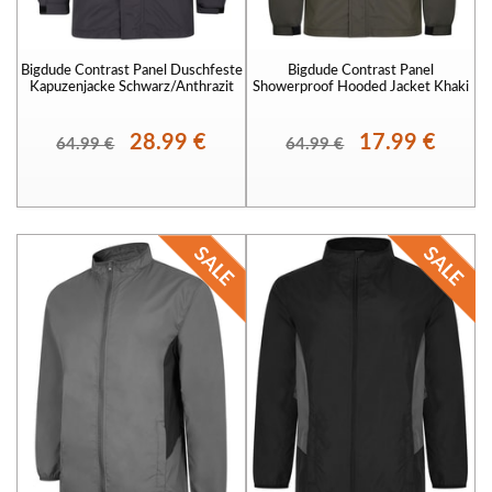
Bigdude Contrast Panel Duschfeste
Bigdude Contrast Panel
Kapuzenjacke Schwarz/Anthrazit
Showerproof Hooded Jacket Khaki
28.99 €
17.99 €
64.99 €
64.99 €