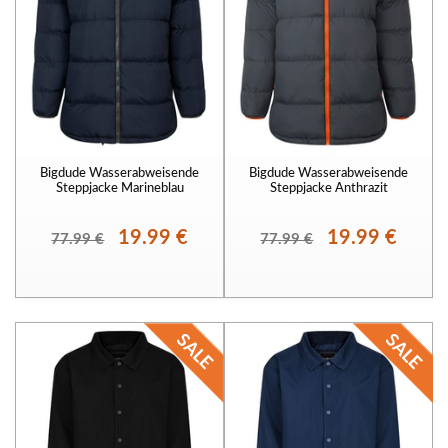
Bigdude Wasserabweisende
Bigdude Wasserabweisende
Steppjacke Marineblau
Steppjacke Anthrazit
19.99 €
19.99 €
77.99 €
77.99 €