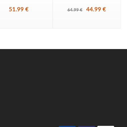
51.99 €
44.99 €
64.99 €