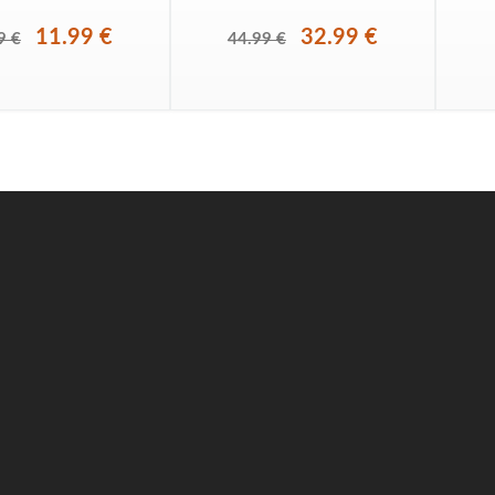
11.99 €
32.99 €
9 €
44.99 €