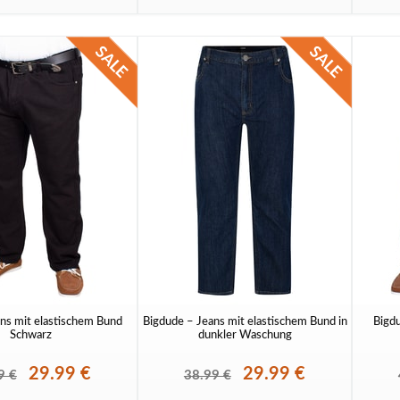
ns mit elastischem Bund
Bigdude – Jeans mit elastischem Bund in
Bigd
Schwarz
dunkler Waschung
29.99 €
29.99 €
9 €
38.99 €