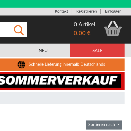
Kontakt
Registrieren
Einloggen
0 Artikel
0.00 €
Eingeben
NEU
SALE
Schnelle Lieferung innerhalb Deutschlands
Sortieren nach