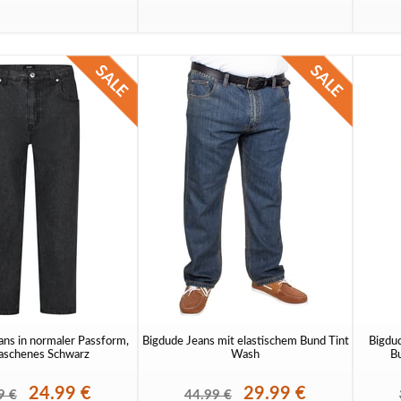
ans in normaler Passform,
Bigdude Jeans mit elastischem Bund Tint
Bigdud
aschenes Schwarz
Wash
Bu
24.99 €
29.99 €
9 €
44.99 €