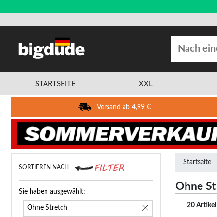
STARTSEITE
XXL
Versand ab 4,99 €
Startseite
SORTIEREN NACH
Ohne St
Sie haben ausgewählt:
20 Artikel
Ohne Stretch