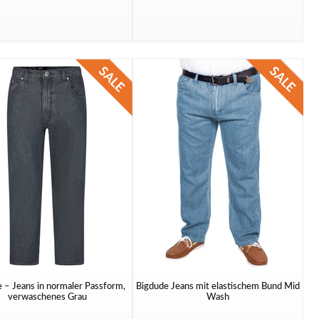
 – Jeans in normaler Passform,
Bigdude Jeans mit elastischem Bund Mid
verwaschenes Grau
Wash