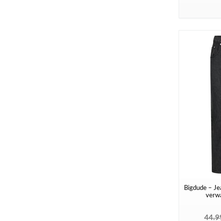
Bigdude – Je
verw
44.9