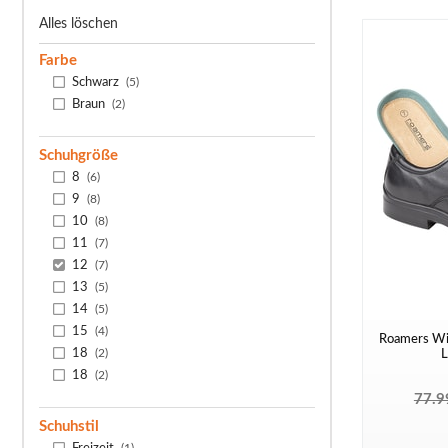
Alles löschen
Farbe
Schwarz
(5)
Braun
(2)
Schuhgröße
8
(6)
9
(8)
10
(8)
11
(7)
12
(7)
13
(5)
14
(5)
15
(4)
Roamers Wid
18
(2)
L
18
(2)
77.9
Schuhstil
Freizeit
(1)