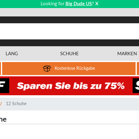
Looking for
Big Dude US
?
X
LANG
SCHUHE
MARKEN
Kostenlose Rückgabe
12 Schuhe
he