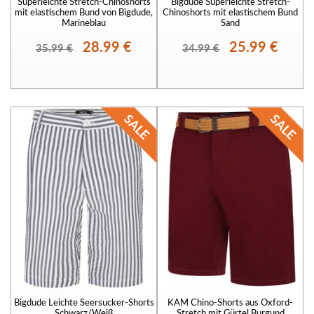
Superleichte Stretch-Chinoshorts
Bigdude Superleichte Stretch-
mit elastischem Bund von Bigdude,
Chinoshorts mit elastischem Bund
Marineblau
Sand
28.99 €
25.99 €
35.99 €
34.99 €
Bigdude Leichte Seersucker-Shorts
KAM Chino-Shorts aus Oxford-
Schwarz/Weiß
Stretch mit Gürtel Burgund