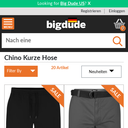
Looking for
Big Dude US
?
X
Registrieren
Einloggen
0
Einge
Chino Kurze Hose
20 Artikel
Filter By
Neuheiten