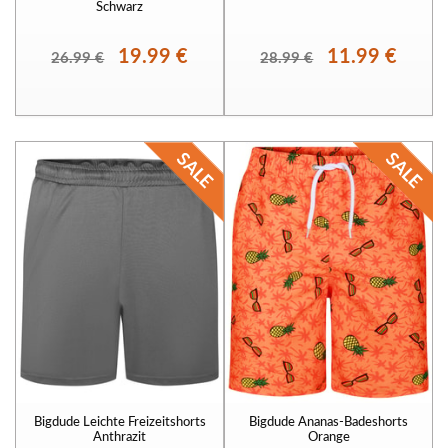
Schwarz
19.99 €
11.99 €
26.99 €
28.99 €
Bigdude Leichte Freizeitshorts
Bigdude Ananas-Badeshorts
Anthrazit
Orange