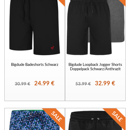
Bigdude Badeshorts Schwarz
Bigdude Loopback Jogger Shorts
Doppelpack Schwarz/Anthrazit
24.99 €
32.99 €
30.99 €
53.99 €