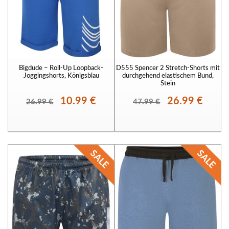
Bigdude – Roll-Up Loopback-
D555 Spencer 2 Stretch-Shorts mit
Joggingshorts, Königsblau
durchgehend elastischem Bund,
Stein
10.99 €
26.99 €
26.99 €
47.99 €