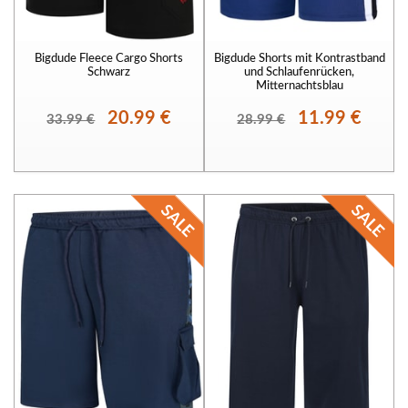
Bigdude Fleece Cargo Shorts
Bigdude Shorts mit Kontrastband
Schwarz
und Schlaufenrücken,
Mitternachtsblau
20.99 €
11.99 €
33.99 €
28.99 €