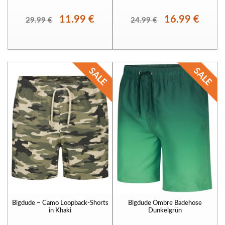
11.99 €
16.99 €
29.99 €
24.99 €
Bigdude – Camo Loopback-Shorts
Bigdude Ombre Badehose
in Khaki
Dunkelgrün