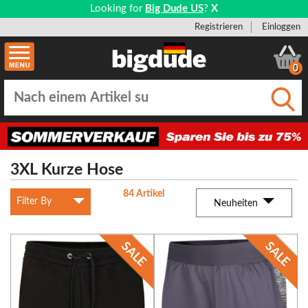
Looking for
Big Dude US
?
X
Registrieren
Einloggen
0
Einge
3XL Kurze Hose
84 Artikel
Filter By
Neuheiten