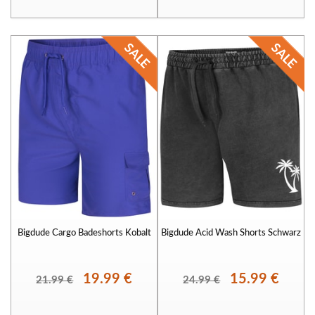
Bigdude Cargo Badeshorts Kobalt
Bigdude Acid Wash Shorts Schwarz
19.99 €
15.99 €
21.99 €
24.99 €