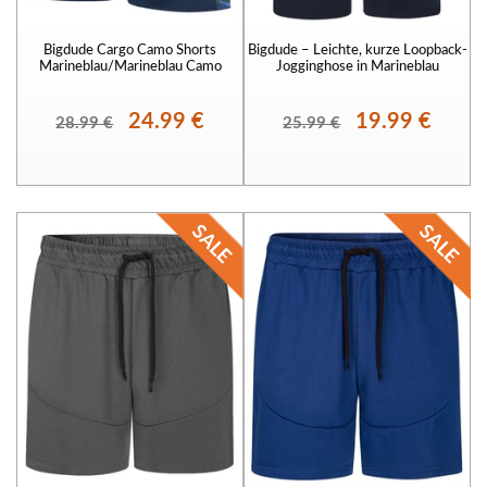
Bigdude Cargo Camo Shorts
Bigdude – Leichte, kurze Loopback-
Marineblau/Marineblau Camo
Jogginghose in Marineblau
24.99 €
19.99 €
28.99 €
25.99 €