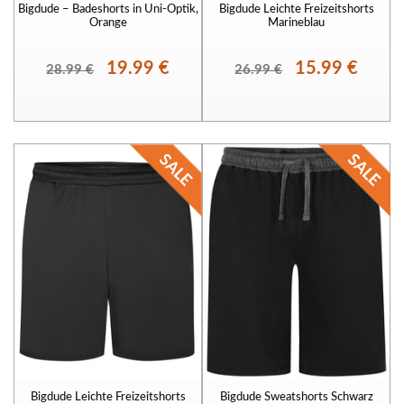
Bigdude – Badeshorts in Uni-Optik,
Bigdude Leichte Freizeitshorts
Orange
Marineblau
19.99 €
15.99 €
28.99 €
26.99 €
Bigdude Leichte Freizeitshorts
Bigdude Sweatshorts Schwarz