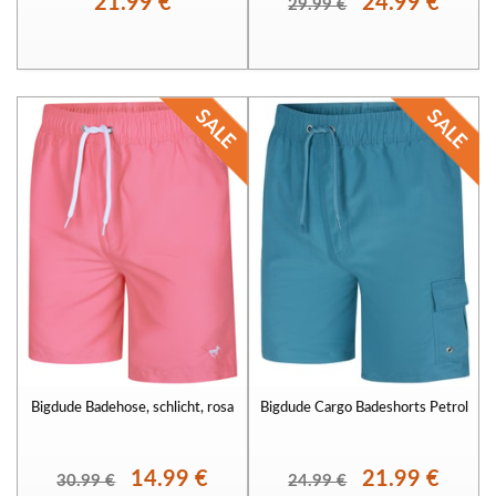
21.99 €
24.99 €
29.99 €
Bigdude Badehose, schlicht, rosa
Bigdude Cargo Badeshorts Petrol
14.99 €
21.99 €
30.99 €
24.99 €