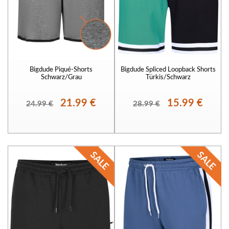
Bigdude Piqué-Shorts
Bigdude Spliced Loopback Shorts
Schwarz/Grau
Türkis/Schwarz
21.99 €
15.99 €
24.99 €
28.99 €