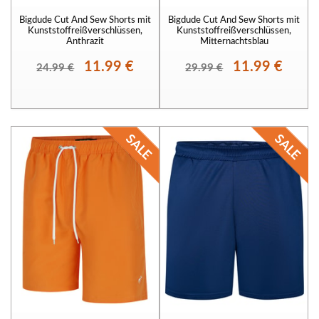
Bigdude Cut And Sew Shorts mit
Bigdude Cut And Sew Shorts mit
Kunststoffreißverschlüssen,
Kunststoffreißverschlüssen,
Anthrazit
Mitternachtsblau
11.99 €
11.99 €
24.99 €
29.99 €