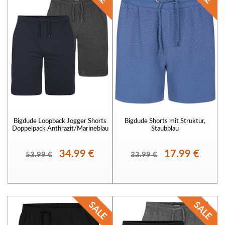
Bigdude Loopback Jogger Shorts
Bigdude Shorts mit Struktur,
Doppelpack Anthrazit/Marineblau
Staubblau
34.99 €
17.99 €
53.99 €
33.99 €